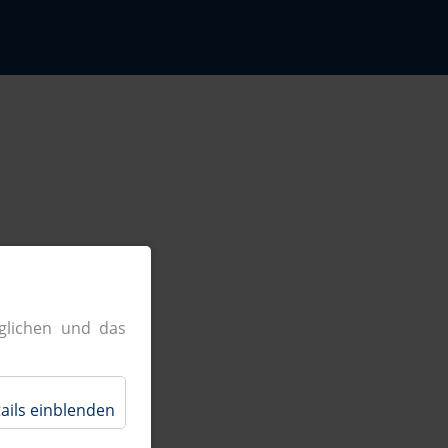
glichen und das
ails einblenden