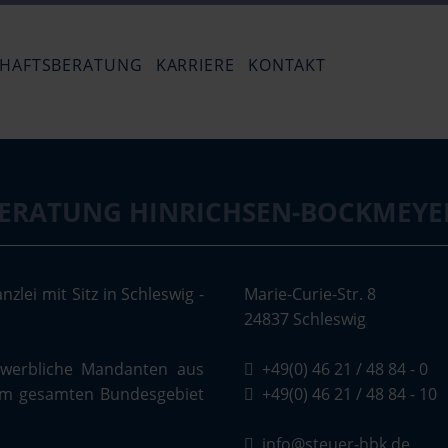
Navigation
überspringen
CHAFTSBERATUNG
KARRIERE
KONTAKT
Stellenangebot - Steuerfachangestellt
Impressum
Hinrichsen-Bockmeyer
Ausbildung zum Steuerfachangestell
Datenschutz
BERATUNG HINRICHSEN-BOCKMEYE
zlei mit Sitz in Schleswig -
Marie-Curie-Str. 8
24837 Schleswig
gewerbliche Mandanten aus
+49(0) 46 21 / 48 84 - 0
 im gesamten Bundesgebiet
+49(0) 46 21 / 48 84 - 10
info@steuer-hbk.de