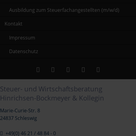
Ausbildung zum Steuerfachangestellten (m/w/d)
Kontakt
Impressum
Datenschutz
Steuer- und Wirtschaftsberatung
Twitter
LinkedIn
Google+
Facebook
RSS-
Hinrichsen-Bockmeyer & Kollegin
Feed
Marie-Curie-Str. 8
24837 Schleswig
+49(0) 46 21 / 48 84 - 0